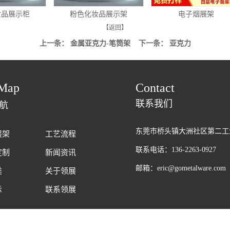
品展示柜
粉色化妆品展示架
电子烟展架
【返回】
上一条：
金属亚克力-笔筒架
下一条：
亚克力
Map
Contact
联系我们
航
东莞市桥头镇大洲社区第二工
展架
工艺流程
联系电话：136-2263-0927
定制
新闻资讯
邮箱：eric@gometalware.com
类
关于领展
示
联系领展