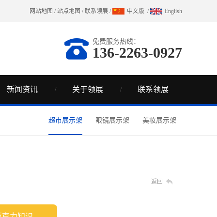
网站地图
/
站点地图
/
联系领展
/
中文版
/
English
免费服务热线：
136-2263-0927
新闻资讯
关于领展
联系领展
超市展示架
眼镜展示架
美妆展示架
返回
亚克力知识