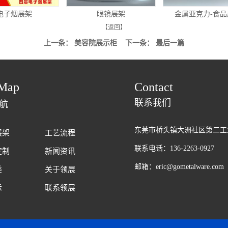
子烟展架
眼镜展架
金属亚克力-食品展
【返回】
上一条：
美容院展示柜
下一条： 最后一篇
Map
Contact
联系我们
航
东莞市桥头镇大洲社区第二工
展架
工艺流程
联系电话：136-2263-0927
定制
新闻资讯
邮箱：eric@gometalware.com
类
关于领展
示
联系领展