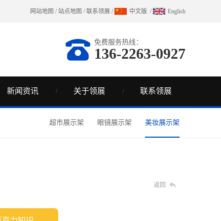
网站地图
/
站点地图
/
联系领展
/
中文版
/
English
免费服务热线：
136-2263-0927
新闻资讯
关于领展
联系领展
超市展示架
眼镜展示架
美妆展示架
返回
亚克力知识